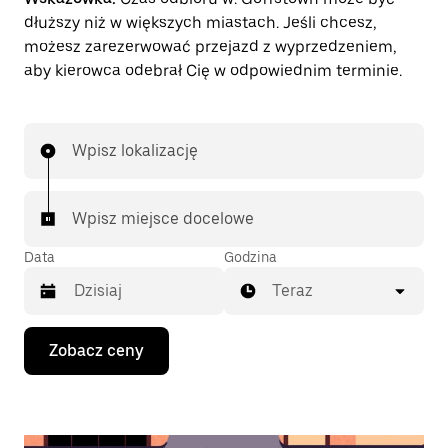
dłuższy niż w większych miastach. Jeśli chcesz,
możesz zarezerwować przejazd z wyprzedzeniem,
aby kierowca odebrał Cię w odpowiednim terminie.
Wpisz lokalizację
Wpisz miejsce docelowe
Data
Godzina
Teraz
Naciśnij
Zobacz ceny
klawisz
strzałki
w dół,
aby
przejść
do