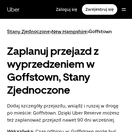
Przejdź
do
Uber
Zaloguj się
Zarejestruj się
głównej
zawartości
Stany Zjednoczone
>
New Hampshire
>
Goffstown
Zaplanuj przejazd z
wyprzedzeniem w
Goffstown, Stany
Zjednoczone
Dodaj szczegóły przejazdu, wsiądź i ruszaj w drogę
po mieście: Goffstown. Dzięki Uber Reserve możesz
też zaplanować przejazd nawet 90 dni wcześniej.
Wskazówka:
Czas odbioru w: Goffstown może być