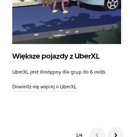
Większe pojazdy z UberXL
Pr
UberXL jest dostępny dla grup do 6 osób.
Gdy 
prze
Dowiedz się więcej o UberXL
doda
Dowi
1/4