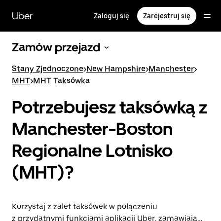
Przejdź
do
Uber
Zaloguj się
Zarejestruj się
głównej
zawartości
Zamów przejazd
Stany Zjednoczone
>
New Hampshire
>
Manchester
>
MHT
>
MHT Taksówka
Potrzebujesz taksówką z
Manchester-Boston
Regionalne Lotnisko
(MHT)?
Korzystaj z zalet taksówek w połączeniu
z przydatnymi funkcjami aplikacji Uber, zamawiając