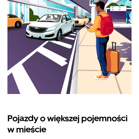
datę.
Naciśnij
klawisz
„Escape”,
aby
zamknąć
kalendarz.
Pojazdy o większej pojemności
w mieście