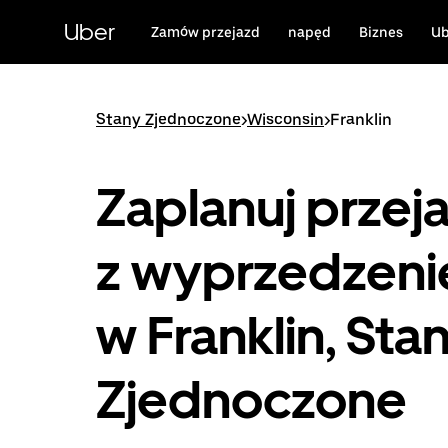
Przejdź
do
Uber
Zamów przejazd
napęd
Biznes
Ub
głównej
zawartości
Stany Zjednoczone
>
Wisconsin
>
Franklin
Zaplanuj przej
z wyprzedzen
w Franklin, Sta
Zjednoczone