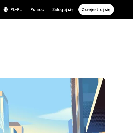
PL-PL
Pomoc
Zaloguj się
Zarejestruj się