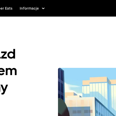
er Eats
Informacje
azd
iem
ny