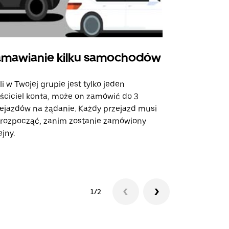
mawianie kilku samochodów
Uber Shu
li w Twojej grupie jest tylko jeden
Opcja Shutt
ściciel konta, może on zamówić do 3
trasach lot
ejazdów na żądanie. Każdy przejazd musi
miejscach w
 rozpocząć, zanim zostanie zamówiony
ejny.
Zobacz dost
1/2