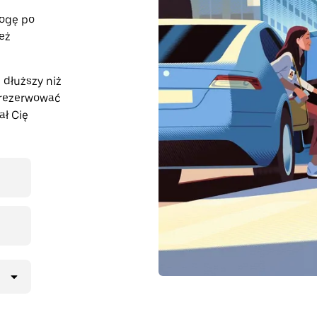
rogę po
też
 dłuższy niż
arezerwować
ał Cię