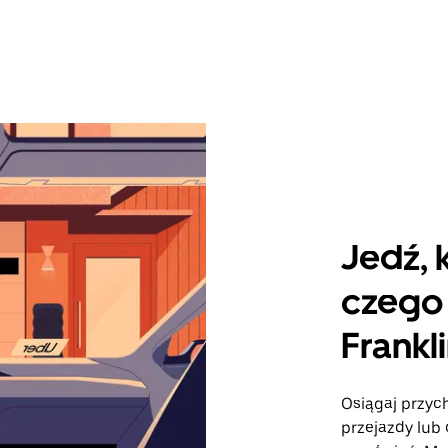
Jedź, 
czego 
Frankl
Osiągaj przych
przejazdy lub 