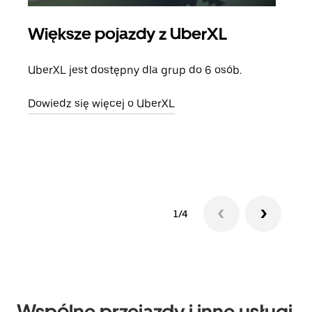
Większe pojazdy z UberXL
Pr
UberXL jest dostępny dla grup do 6 osób.
Gdy 
prze
Dowiedz się więcej o UberXL
doda
Dowi
1/4
Wspólne przejazdy i inne usługi