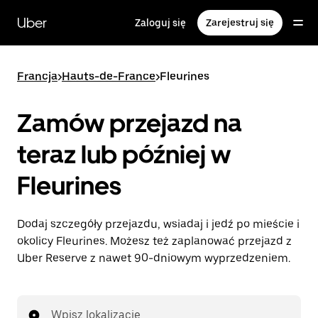
Przejdź
do
Uber
Zaloguj się
Zarejestruj się
głównej
zawartości
Francja
>
Hauts-de-France
>
Fleurines
Zamów przejazd na
teraz lub później w
Fleurines
Dodaj szczegóły przejazdu, wsiadaj i jedź po mieście i
okolicy Fleurines. Możesz też zaplanować przejazd z
Uber Reserve z nawet 90-dniowym wyprzedzeniem.
Wpisz lokalizację