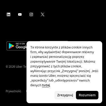
Ta strona korzysta z plików cookie innych
firm, aby wyświetlać dopasowane reklamy
i zapewniać personalizację poprzez
zapamiętywanie Twojej lokalizacji. Możesz
zrezygnować z tych plików cookie,
©
2026
Uber Technologies Inc.
wybierając przycisk „Zrezygnuj” poniżej. Jeśli
masz konto Uber, możesz sprzeciwić się
„sprzedaży” lub „udostępnianiu” swoich
danych
tutaj
.
Prywatność
Ułatwienia dostępu
Warunki
Zrezygnuj
Rozumiem