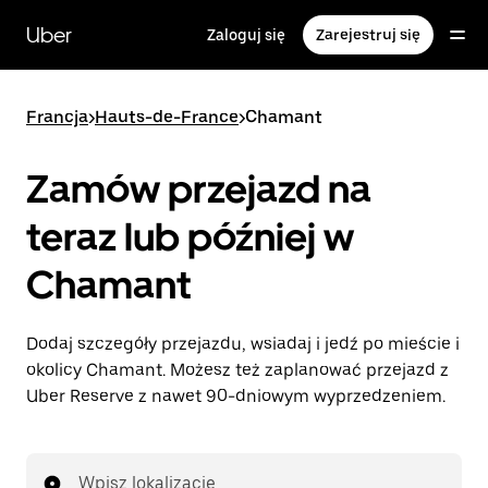
Przejdź
do
Uber
Zaloguj się
Zarejestruj się
głównej
zawartości
Francja
>
Hauts-de-France
>
Chamant
Zamów przejazd na
teraz lub później w
Chamant
Dodaj szczegóły przejazdu, wsiadaj i jedź po mieście i
okolicy Chamant. Możesz też zaplanować przejazd z
Uber Reserve z nawet 90-dniowym wyprzedzeniem.
Wpisz lokalizację