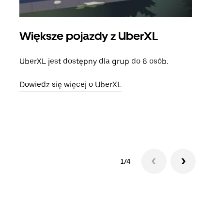
Większe pojazdy z UberXL
Pr
UberXL jest dostępny dla grup do 6 osób.
Gdy 
prze
Dowiedz się więcej o UberXL
doda
Dowi
1/4