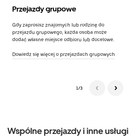
Przejazdy grupowe
Za
Gdy zaprosisz znajomych lub rodzinę do
Jeśl
przejazdu grupowego, każda osoba może
kont
dodać własne miejsce odbioru lub docelowe.
żąda
zani
Dowiedz się więcej o przejazdach grupowych
1/3
Wspólne przejazdy i inne usługi