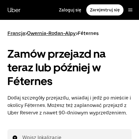
Przejdź
do
Uber
Zaloguj się
Zarejestruj się
głównej
zawartości
Francja
>
Owernia-Rodan-Alpy
>
Féternes
Zamów przejazd na
teraz lub później w
Féternes
Dodaj szczegóły przejazdu, wsiadaj i jedź po mieście i
okolicy Féternes. Możesz też zaplanować przejazd z
Uber Reserve z nawet 90-dniowym wyprzedzeniem.
Wpisz lokalizację