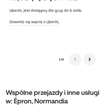
UberXL jest dostępny dla grup do 6 osób.
Gdy 
prze
Dowiedz się więcej o UberXL
doda
Dowi
1/4
Wspólne przejazdy i inne usługi
w: Épron, Normandia