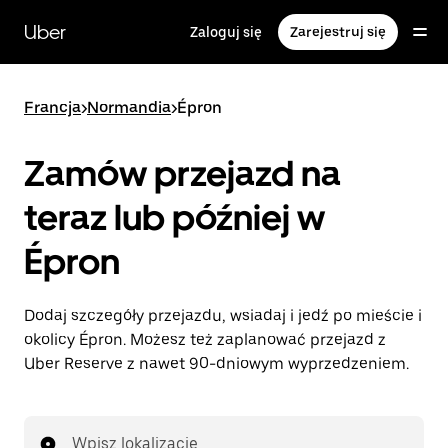
Przejdź
do
Uber
Zaloguj się
Zarejestruj się
głównej
zawartości
Francja
>
Normandia
>
Épron
Zamów przejazd na
teraz lub później w
Épron
Dodaj szczegóły przejazdu, wsiadaj i jedź po mieście i
okolicy Épron. Możesz też zaplanować przejazd z
Uber Reserve z nawet 90-dniowym wyprzedzeniem.
Wpisz lokalizację