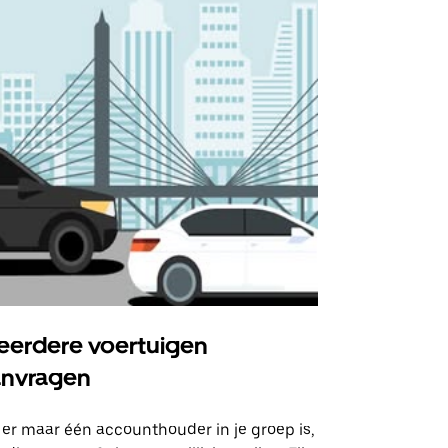
erdere voertuigen
Uber Shu
anvragen
Onze shuttle
geselecteer
 er maar één accounthouder in je groep is,
aangewezen 