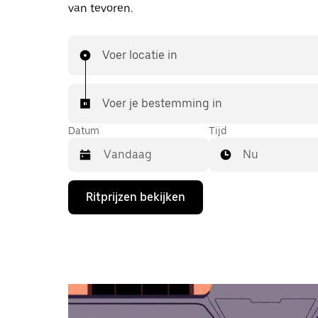
van tevoren.
Voer locatie in
Voer je bestemming in
Datum
Tijd
Nu
Druk
Ritprijzen bekijken
op
de
pijl
omlaag
om
de
agenda
te
openen
en