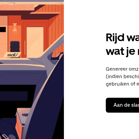
Rijd w
wat je
Genereer omze
(indien beschik
gebruiken of e
Aan de sla