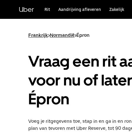
Doorgaan
naar
Uber
Rit
Aandrijving afleveren
Zakelijk
hoofdinhoud
Frankrijk
>
Normandië
>
Épron
Vraag een rit a
voor nu of later
Épron
Voeg je ritgegevens toe, stap in en ga in en ro
plan van tevoren met Uber Reserve, tot 90 dag