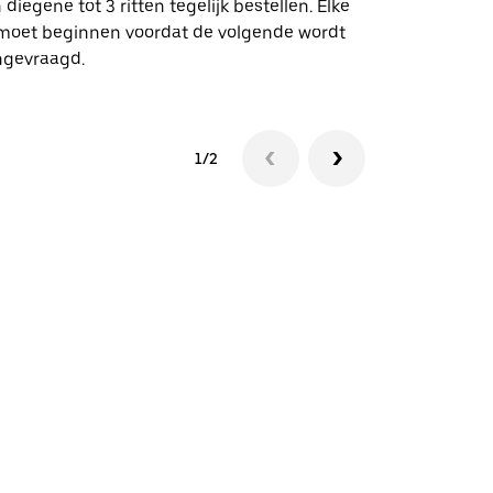
 diegene tot 3 ritten tegelijk bestellen. Elke
 moet beginnen voordat de volgende wordt
Bekijk de be
ngevraagd.
1/2