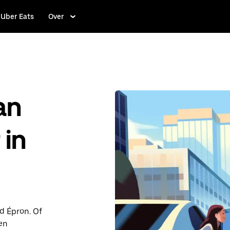
Uber Eats
Over
an
 in
nd Épron. Of
en