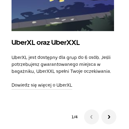
UberXL oraz UberXXL
Pr
UberXL jest dostępny dla grup do 6 osób. Jeśli
Gdy 
potrzebujesz gwarantowanego miejsca w
prze
bagażniku, UberXXL spełni Twoje oczekiwania.
doda
Dowiedz się więcej o UberXL
Dowi
1/4