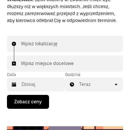
dłuższy niż w większych miastach. Jeśli chcesz,
możesz zarezerwować przejazd z wyprzedzeniem,
aby kierowca odebrał Cię w odpowiednim terminie.
Wpisz lokalizację
Wpisz miejsce docelowe
Data
Godzina
Teraz
Naciśnij
Zobacz ceny
klawisz
strzałki
w dół,
aby
przejść
do