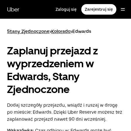
Przejdź
do
Uber
Zaloguj się
Zarejestruj się
głównej
zawartości
Stany Zjednoczone
>
Kolorado
>
Edwards
Zaplanuj przejazd z
wyprzedzeniem w
Edwards, Stany
Zjednoczone
Dodaj szczegóły przejazdu, wsiądź i ruszaj w drogę
po mieście: Edwards. Dzięki Uber Reserve możesz też
zaplanować przejazd nawet 90 dni wcześniej.
Wskazówka:
Czas odbioru w: Edwards może być