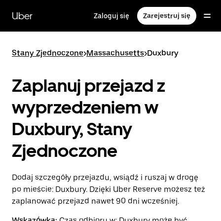
Przejdź
do
Uber
Zaloguj się
Zarejestruj się
głównej
zawartości
Stany Zjednoczone
>
Massachusetts
>
Duxbury
Zaplanuj przejazd z
wyprzedzeniem w
Duxbury, Stany
Zjednoczone
Dodaj szczegóły przejazdu, wsiądź i ruszaj w drogę
po mieście: Duxbury. Dzięki Uber Reserve możesz też
zaplanować przejazd nawet 90 dni wcześniej.
Wskazówka:
Czas odbioru w: Duxbury może być