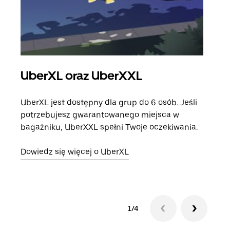
UberXL oraz UberXXL
Pr
UberXL jest dostępny dla grup do 6 osób. Jeśli
Gdy 
potrzebujesz gwarantowanego miejsca w
prze
bagażniku, UberXXL spełni Twoje oczekiwania.
doda
Dowiedz się więcej o UberXL
Dowi
1/4