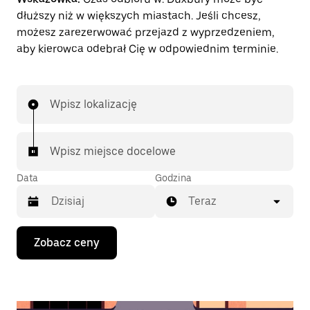
dłuższy niż w większych miastach. Jeśli chcesz,
możesz zarezerwować przejazd z wyprzedzeniem,
aby kierowca odebrał Cię w odpowiednim terminie.
Wpisz lokalizację
Wpisz miejsce docelowe
Data
Godzina
Teraz
Naciśnij
Zobacz ceny
klawisz
strzałki
w dół,
aby
przejść
do