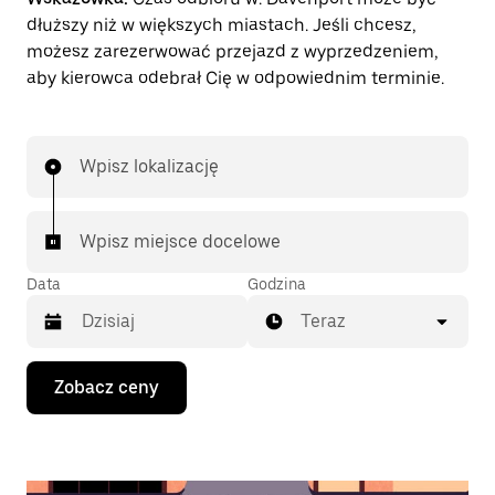
dłuższy niż w większych miastach. Jeśli chcesz,
możesz zarezerwować przejazd z wyprzedzeniem,
aby kierowca odebrał Cię w odpowiednim terminie.
Wpisz lokalizację
Wpisz miejsce docelowe
Data
Godzina
Teraz
Naciśnij
Zobacz ceny
klawisz
strzałki
w dół,
aby
przejść
do