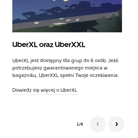
UberXL oraz UberXXL
Pr
UberXL jest dostępny dla grup do 6 osób. Jeśli
Gdy 
potrzebujesz gwarantowanego miejsca w
prze
bagażniku, UberXXL spełni Twoje oczekiwania.
doda
Dowiedz się więcej o UberXL
Dowi
1/4