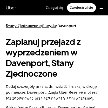
Przejdź
do
Uber
Zaloguj się
Zarejestruj się
głównej
zawartości
Stany Zjednoczone
>
Floryda
>
Davenport
Zaplanuj przejazd z
wyprzedzeniem w
Davenport, Stany
Zjednoczone
Dodaj szczegóły przejazdu, wsiądź i ruszaj w drogę
po mieście: Davenport. Dzięki Uber Reserve możesz
też zaplanować przejazd nawet 90 dni wcześniej.
Wskazówka:
Czas odbioru w: Davenport może być