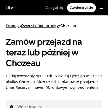
Przejdź
do
Uber
Zaloguj się
Zarejestruj się
głównej
zawartości
Francja
>
Owernia-Rodan-Alpy
>
Chozeau
Zamów przejazd na
teraz lub później w
Chozeau
Dodaj szczegóły przejazdu, wsiadaj i jedź po mieście i
okolicy Chozeau. Możesz też zaplanować przejazd z
Uber Reserve z nawet 90-dniowym wyprzedzeniem.
Wpisz lokalizację