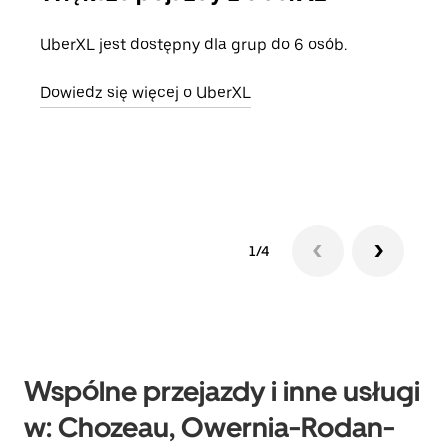
UberXL jest dostępny dla grup do 6 osób.
Gdy 
prze
Dowiedz się więcej o UberXL
doda
Dowi
1/4
Wspólne przejazdy i inne usługi
w: Chozeau, Owernia-Rodan-