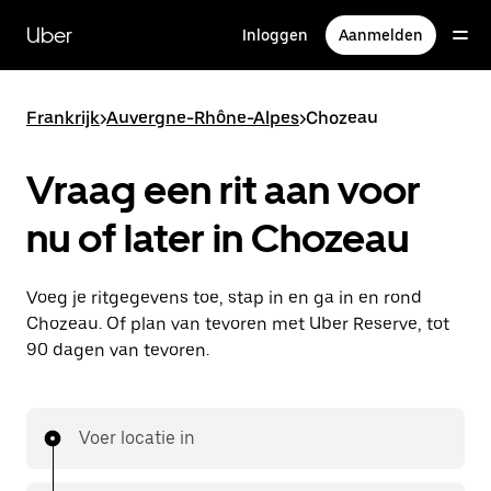
Doorgaan
naar
Uber
Inloggen
Aanmelden
hoofdinhoud
Frankrijk
>
Auvergne-Rhône-Alpes
>
Chozeau
Vraag een rit aan voor
nu of later in Chozeau
Voeg je ritgegevens toe, stap in en ga in en rond
Chozeau. Of plan van tevoren met Uber Reserve, tot
90 dagen van tevoren.
Voer locatie in