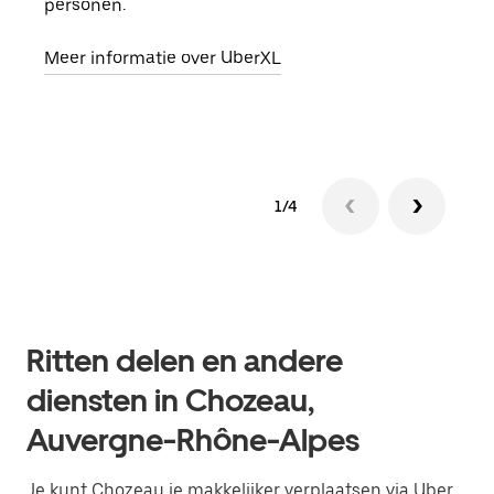
personen.
groe
opha
Meer informatie over UberXL
Lees
1/4
Ritten delen en andere
diensten in Chozeau,
Auvergne-Rhône-Alpes
Je kunt Chozeau je makkelijker verplaatsen via Uber.