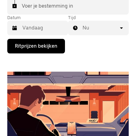
Voer je bestemming in
Datum
Tijd
Nu
Druk
Ritprijzen bekijken
op
de
pijl
omlaag
om
de
agenda
te
openen
en
een
datum
te
selecteren.
Druk
op
Escape