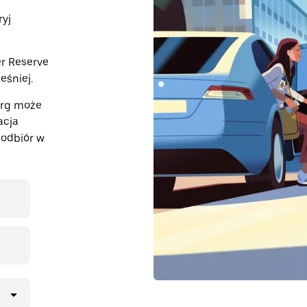
ryj
r Reserve
śniej.
erg może
acja
odbiór w