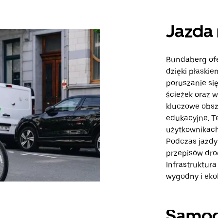
Jazda 
Bundaberg ofe
dzięki płaskie
poruszanie si
ścieżek oraz 
kluczowe obsza
edukacyjne. T
użytkownikach
Podczas jazdy
przepisów dro
Infrastruktur
wygodny i eko
Samo