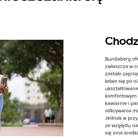
Chodz
Bundaberg ofe
zwłaszcza w c
zostało zapro
łatwo się po 
ukształtowanie
komfortowym s
kawiarnie i pa
odkrywania mi
Jednak w przy
ze względu na
się inne środk