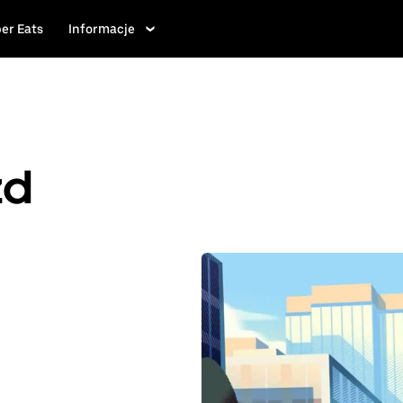
er Eats
Informacje
zd