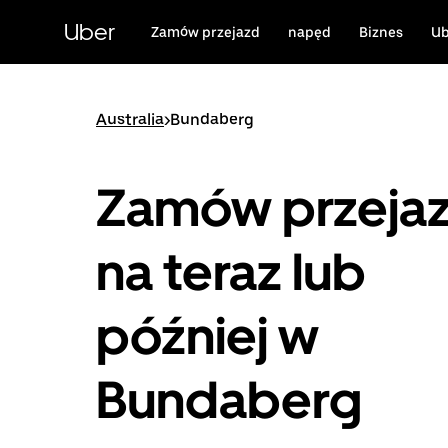
Przejdź
do
Uber
Zamów przejazd
napęd
Biznes
Ub
głównej
zawartości
Australia
>
Bundaberg
Zamów przeja
na teraz lub
później w
Bundaberg