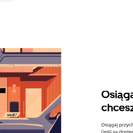
Osiąga
chcesz
Osiągaj przyc
(jeśli są dost