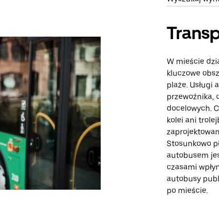
Transp
W mieście dzi
kluczowe obsza
plaże. Usługi
przewoźnika, 
docelowych. C
kolei ani trol
zaprojektowan
Stosunkowo pł
autobusem je
czasami wpłyn
autobusy publ
po mieście.