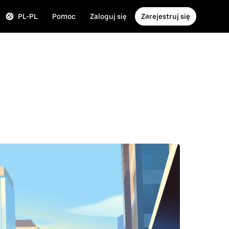
PL-PL
Pomoc
Zaloguj się
Zarejestruj się