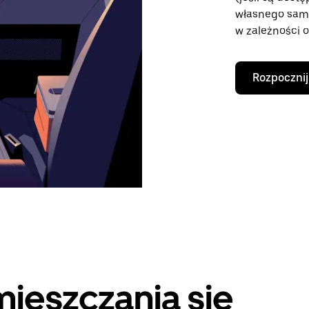
własnego samo
w zależności o
Rozpocznij
ieszczania się