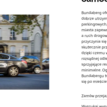
Bundaberg ofe
dobrze utrzym
parkingowych,
miasta zapewn
a ruch drogow
przyczynia się
skutecznie pr
dzięki czemu 
rozsądnej odl
sprzyjające re
minimalne. Og
Bundabergu to
się po mieście
Zamów przejaz
Wyszukaj wyn