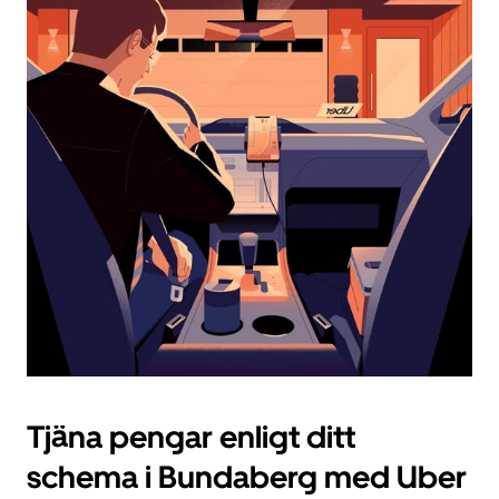
ett
datum.
Tryck
på
ESC-
knappen
för
att
stänga
kalendern.
Tjäna pengar enligt ditt
schema i Bundaberg med Uber