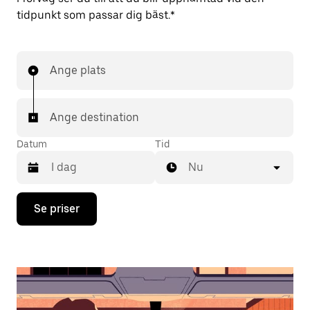
tidpunkt som passar dig bäst.*
Ange plats
Ange destination
Datum
Tid
Nu
Tryck
Se priser
på
nedåtpilen
för
att
använda
kalendern
och
välja