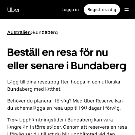
Hoppa
till
Uber
Logga in
Registrera dig
huvudinnehållet
Australien
>
Bundaberg
Beställ en resa för nu
eller senare i Bundaberg
Lägg till dina reseuppgifter, hoppa in och utforska
Bundaberg med lätthet.
Behöver du planera i förväg? Med Uber Reserve kan
du schemalägga en resa upp till 90 dagar i förväg.
Tips:
Upphämtningstider i Bundaberg kan vara
längre än i större städer. Genom att reservera en resa
i förväg ser du till att du blir upphämtad vid den