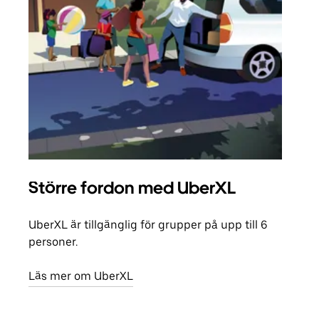
Större fordon med UberXL
Gr
UberXL är tillgänglig för grupper på upp till 6
När d
personer.
din 
egen
Läs mer om UberXL
Läs 