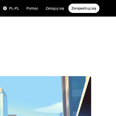
PL-PL
Pomoc
Zaloguj się
Zarejestruj się