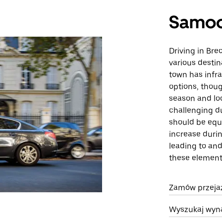
Samo
Driving in Br
various destin
town has infra
options, thoug
season and lo
challenging du
should be equi
increase durin
leading to and 
these element
Zamów przejaz
Wyszukaj wyn