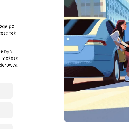
rogę po
żesz też
że być
z, możesz
kierowca