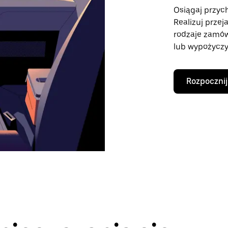
Osiągaj przych
Realizuj przej
rodzaje zamó
lub wypożyczy
Rozpocznij