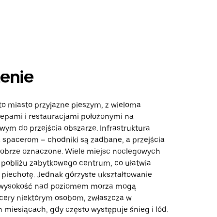
enie
to miasto przyjazne pieszym, z wieloma
klepami i restauracjami położonymi na
twym do przejścia obszarze. Infrastruktura
a spacerom – chodniki są zadbane, a przejścia
dobrze oznaczone. Wiele miejsc noclegowych
w pobliżu zabytkowego centrum, co ułatwia
 piechotę. Jednak górzyste ukształtowanie
a wysokość nad poziomem morza mogą
cery niektórym osobom, zwłaszcza w
 miesiącach, gdy często występuje śnieg i lód.