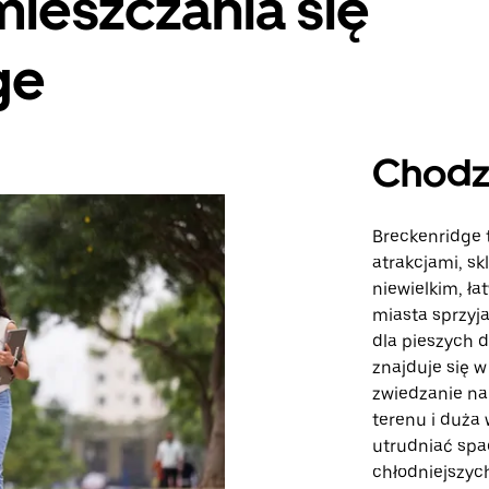
ieszczania się
ge
Chodz
Breckenridge 
atrakcjami, s
niewielkim, ła
miasta sprzyj
dla pieszych 
znajduje się 
zwiedzanie na
terenu i duż
utrudniać spa
chłodniejszych