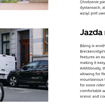
Chodzenie pie
dystansach, a
wziąć pod uwa
Jazda 
Biking is anot
Breckenridge’s
features an ex
making it easy
Additionally, 
allowing for fl
mountainous t
for some rider
comfortable wi
scenic and con