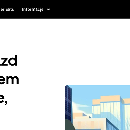
er Eats
Informacje
azd
iem
e,