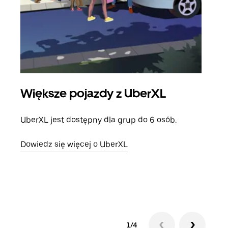
Większe pojazdy z UberXL
Pr
UberXL jest dostępny dla grup do 6 osób.
Gdy 
prze
Dowiedz się więcej o UberXL
doda
Dowi
1/4