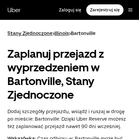
Przejdź
do
Uber
Zaloguj się
Zarejestruj się
głównej
zawartości
Stany Zjednoczone
>
Illinois
>
Bartonville
Zaplanuj przejazd z
wyprzedzeniem w
Bartonville, Stany
Zjednoczone
Dodaj szczegóły przejazdu, wsiądź i ruszaj w drogę
po mieście: Bartonville. Dzięki Uber Reserve możesz
też zaplanować przejazd nawet 90 dni wcześniej.
Wskazówka:
Czas odbioru w: Bartonville może być