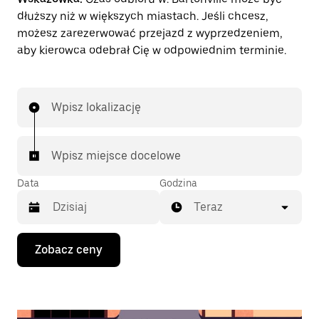
dłuższy niż w większych miastach. Jeśli chcesz,
możesz zarezerwować przejazd z wyprzedzeniem,
aby kierowca odebrał Cię w odpowiednim terminie.
Wpisz lokalizację
Wpisz miejsce docelowe
Data
Godzina
Teraz
Naciśnij
Zobacz ceny
klawisz
strzałki
w dół,
aby
przejść
do