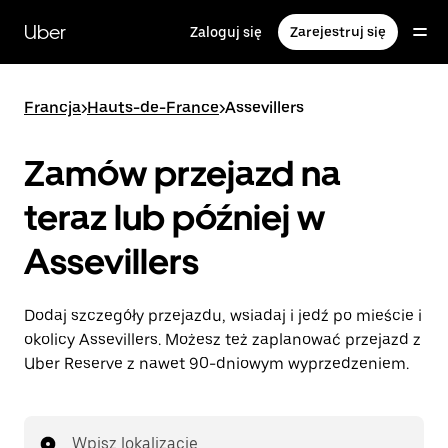
Przejdź
do
Uber
Zaloguj się
Zarejestruj się
głównej
zawartości
Francja
>
Hauts-de-France
>
Assevillers
Zamów przejazd na
teraz lub później w
Assevillers
Dodaj szczegóły przejazdu, wsiadaj i jedź po mieście i
okolicy Assevillers. Możesz też zaplanować przejazd z
Uber Reserve z nawet 90-dniowym wyprzedzeniem.
Wpisz lokalizację