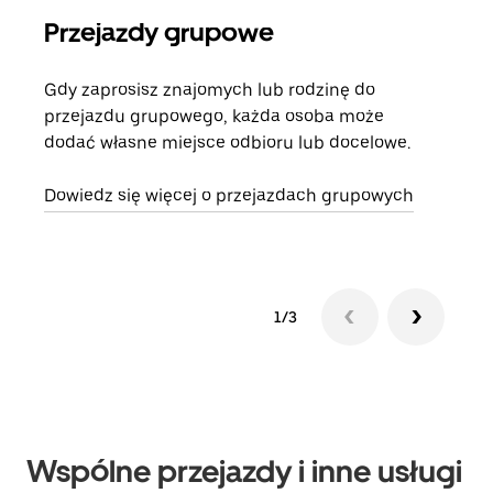
Przejazdy grupowe
Za
Gdy zaprosisz znajomych lub rodzinę do
Jeśl
przejazdu grupowego, każda osoba może
kont
dodać własne miejsce odbioru lub docelowe.
żąda
zani
Dowiedz się więcej o przejazdach grupowych
1/3
Wspólne przejazdy i inne usługi