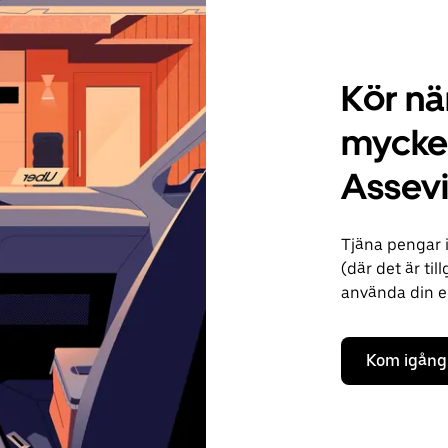
Kör när
mycke
Assevi
Tjäna pengar i
(där det är til
använda din ege
Kom igång