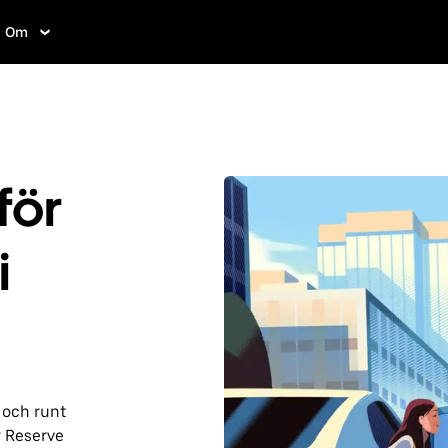
Om
för
i
 och runt
r Reserve