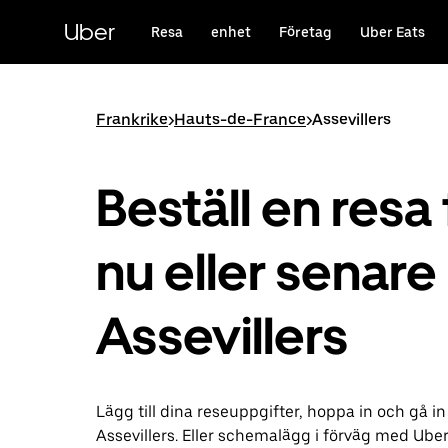
Hoppa
till
Uber
Resa
enhet
Företag
Uber Eats
huvudinnehållet
Frankrike
>
Hauts-de-France
>
Assevillers
Beställ en resa 
nu eller senare 
Assevillers
Lägg till dina reseuppgifter, hoppa in och gå in
Assevillers. Eller schemalägg i förväg med Ube