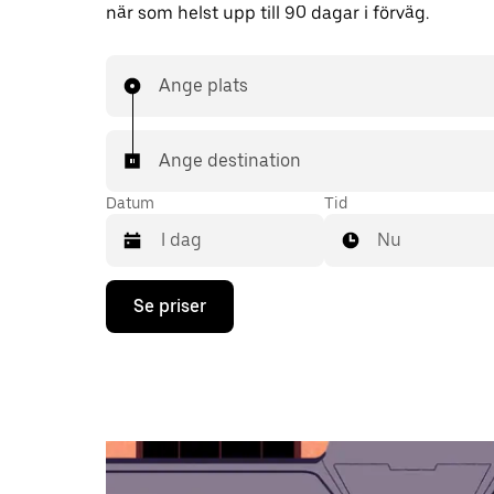
när som helst upp till 90 dagar i förväg.
Ange plats
Ange destination
Datum
Tid
Nu
Tryck
Se priser
på
nedåtpilen
för
att
använda
kalendern
och
välja
ett
datum.