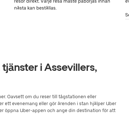
resor direkt. Varje resa måste påbörjas innan
e
nästa kan beställas.
S
jänster i Assevillers,
er. Oavsett om du reser till tågstationen eller
ler ett evenemang eller gör ärenden i stan hjälper Uber
eller öppna Uber-appen och ange din destination för att