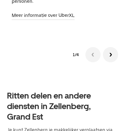
personen.
groe
opha
Meer informatie over UberXL
Lees
1/4
Ritten delen en andere
diensten in Zellenberg,
Grand Est
Je kunt Zellenberg je makkelijker verplaatsen via