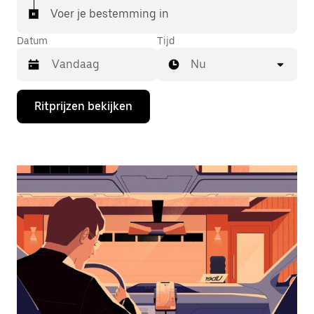
Voer je bestemming in
Datum
Tijd
Nu
Druk
Ritprijzen bekijken
op
de
pijl
omlaag
om
de
agenda
te
openen
en
een
datum
te
selecteren.
Druk
op
Escape