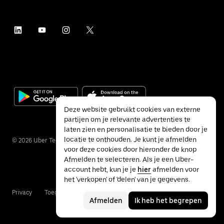
Deze website gebruikt cookies van externe
partijen om je relevante advertenties te
laten zien en personalisatie te bieden door je
locatie te onthouden. Je kunt je afmelden
©
2026
Uber Technologies Inc.
voor deze cookies door hieronder de knop
Afmelden te selecteren. Als je een Uber-
account hebt, kun je je
hier
afmelden voor
het 'verkopen' of 'delen' van je gegevens.
Privacy
Toegankelijkheid
Voorwaarden
Afmelden
Ik heb het begrepen