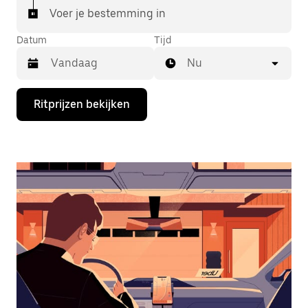
Voer je bestemming in
Datum
Tijd
Nu
Druk
Ritprijzen bekijken
op
de
pijl
omlaag
om
de
agenda
te
openen
en
een
datum
te
selecteren.
Druk
op
Escape