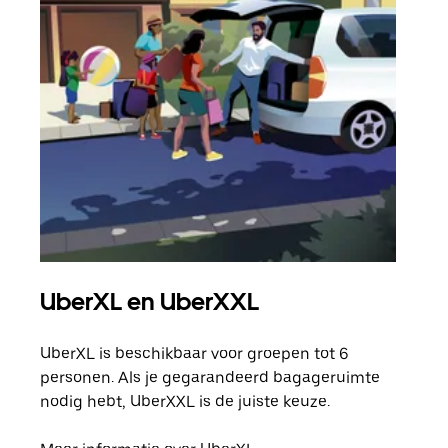
UberXL en UberXXL
Gro
UberXL is beschikbaar voor groepen tot 6
Wann
personen. Als je gegarandeerd bagageruimte
groe
nodig hebt, UberXXL is de juiste keuze.
opha