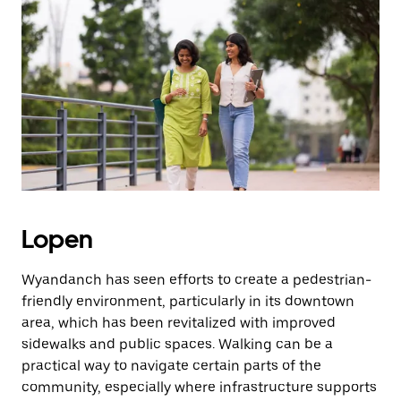
Druk
op
Escape
om
de
agenda
te
sluiten.
Lopen
Wyandanch has seen efforts to create a pedestrian-
friendly environment, particularly in its downtown
area, which has been revitalized with improved
sidewalks and public spaces. Walking can be a
practical way to navigate certain parts of the
community, especially where infrastructure supports