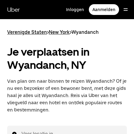
Doorgaan
naar
Uber
Inloggen
Aanmelden
hoofdinhoud
Verenigde Staten
>
New York
>
Wyandanch
Je verplaatsen in
Wyandanch, NY
Van plan om naar binnen te reizen Wyandanch? Of je
nu een bezoeker of een bewoner bent, met deze gids
haal je alles uit Wyandanch. Reis via Uber van het
vliegveld naar een hotel en ontdek populaire routes
en bestemmingen.
Voer locatie in