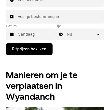
Voer je bestemming in
Datum
Tijd
Nu
Druk
Ritprijzen bekijken
op
de
pijl
omlaag
om
Manieren om je te
de
agenda
te
verplaatsen in
openen
en
Wyandanch
een
datum
te
selecteren.