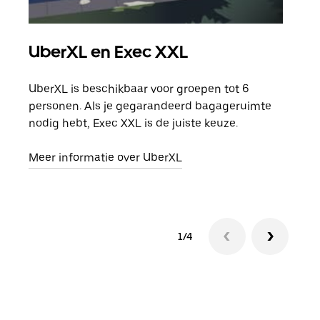
UberXL en Exec XXL
Gro
UberXL is beschikbaar voor groepen tot 6
Wann
personen. Als je gegarandeerd bagageruimte
groe
nodig hebt, Exec XXL is de juiste keuze.
opha
Meer informatie over UberXL
Lees
1/4