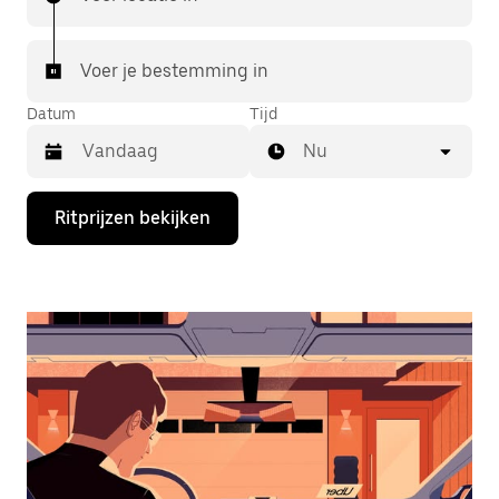
Voer je bestemming in
Datum
Tijd
Nu
Druk
Ritprijzen bekijken
op
de
pijl
omlaag
om
de
agenda
te
openen
en
een
datum
te
selecteren.