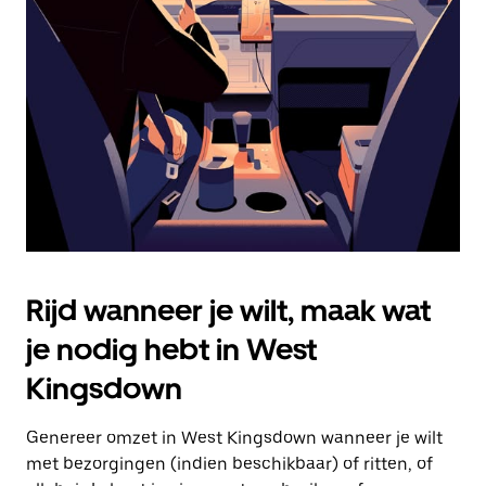
Druk
op
Escape
om
de
agenda
te
sluiten.
Rijd wanneer je wilt, maak wat
je nodig hebt in West
Kingsdown
Genereer omzet in West Kingsdown wanneer je wilt
met bezorgingen (indien beschikbaar) of ritten, of