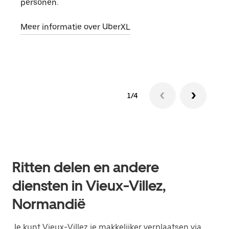
personen.
groe
opha
Meer informatie over UberXL
Lees
1/4
Ritten delen en andere
diensten in Vieux-Villez,
Normandië
Je kunt Vieux-Villez je makkelijker verplaatsen via