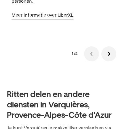
personen.
groe
opha
Meer informatie over UberXL
Lees
1/4
Ritten delen en andere
diensten in Verquières,
Provence-Alpes-Côte d'Azur
Je kunt Verquières je makkelijker verplaatsen via