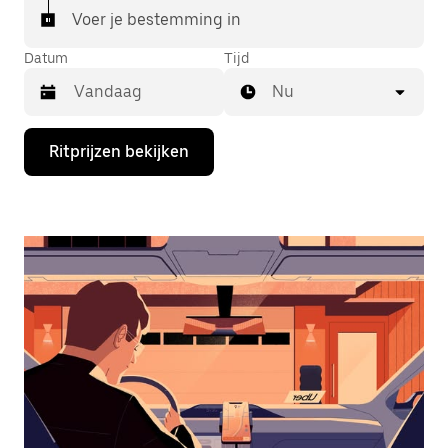
Voer je bestemming in
Datum
Tijd
Nu
Druk
Ritprijzen bekijken
op
de
pijl
omlaag
om
de
agenda
te
openen
en
een
datum
te
selecteren.
Druk
op
Escape