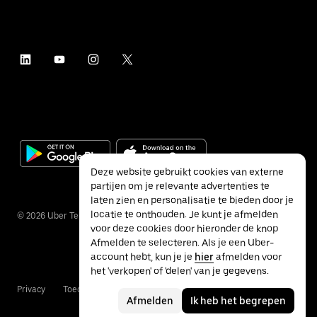
Deze website gebruikt cookies van externe
partijen om je relevante advertenties te
laten zien en personalisatie te bieden door je
locatie te onthouden. Je kunt je afmelden
©
2026
Uber Technologies Inc.
voor deze cookies door hieronder de knop
Afmelden te selecteren. Als je een Uber-
account hebt, kun je je
hier
afmelden voor
het 'verkopen' of 'delen' van je gegevens.
Privacy
Toegankelijkheid
Voorwaarden
Afmelden
Ik heb het begrepen