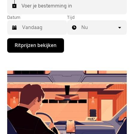
Voer je bestemming in
Datum
Tijd
Nu
Druk
Ritprijzen bekijken
op
de
pijl
omlaag
om
de
agenda
te
openen
en
een
datum
te
selecteren.
Druk
op
Escape