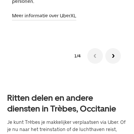
personen.
groe
opha
Meer informatie over UberXL
Lees
1/4
Ritten delen en andere
diensten in Trèbes, Occitanie
Je kunt Trèbes je makkelijker verplaatsen via Uber. Of
je nu naar het treinstation of de luchthaven reist,