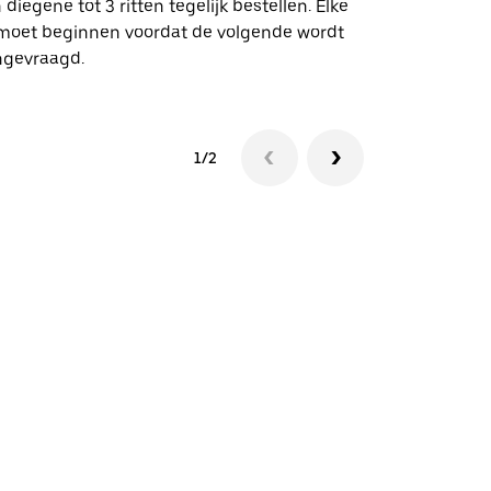
 diegene tot 3 ritten tegelijk bestellen. Elke
 moet beginnen voordat de volgende wordt
Bekijk de be
ngevraagd.
1/2