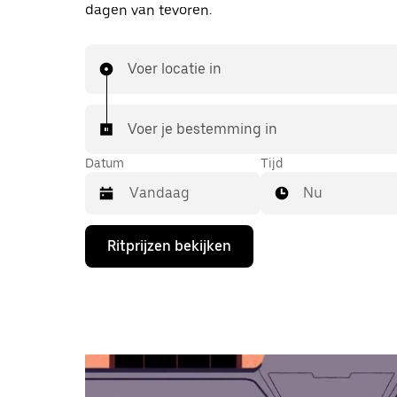
dagen van tevoren.
Voer locatie in
Voer je bestemming in
Datum
Tijd
Nu
Druk
Ritprijzen bekijken
op
de
pijl
omlaag
om
de
agenda
te
openen
en