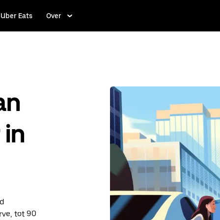
Uber Eats
Over
an
 in
nd
ve, tot 90