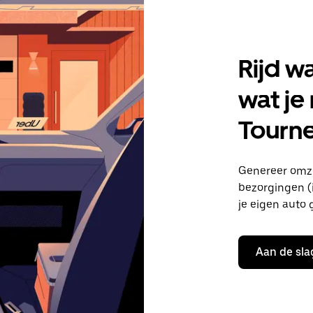
Rijd w
wat je
Tourne
Genereer omze
bezorgingen (i
je eigen auto 
Aan de sla