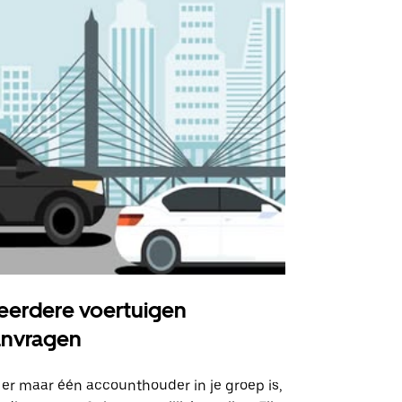
erdere voertuigen
Uber Shu
anvragen
Onze shuttle
geselecteer
 er maar één accounthouder in je groep is,
aangewezen 