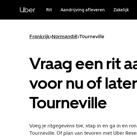
Doorgaan
naar
Uber
Rit
Aandrijving afleveren
Zakelijk
hoofdinhoud
Frankrijk
>
Normandië
>
Tourneville
Vraag een rit a
voor nu of later
Tourneville
Voeg je ritgegevens toe, stap in en ga in en ro
Tourneville. Of plan van tevoren met Uber Reser