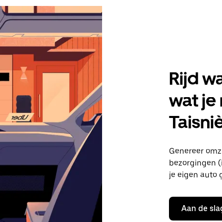
Rijd w
wat je
Taisni
Genereer omze
bezorgingen (i
je eigen auto 
Aan de sla