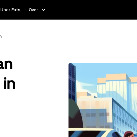
Uber Eats
Over
n
an
 in
-