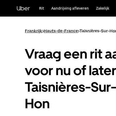
Doorgaan
naar
Uber
Rit
Aandrijving afleveren
Zakelijk
hoofdinhoud
Frankrijk
>
Hauts-de-France
>
Taisnières-Sur-Ho
Vraag een rit a
voor nu of later
Taisnières-Sur
Hon