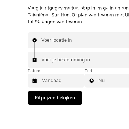
Voeg je ritgegevens toe, stap in en ga in en ro
Taisnières-Sur-Hon. Of plan van tevoren met U
tot 90 dagen van tevoren.
Voer locatie in
Voer je bestemming in
Datum
Tijd
Nu
Druk
Ritprijzen bekijken
op
de
pijl
omlaag
om
de