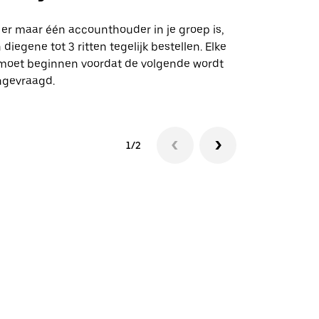
Onze shuttle
geselecteer
 er maar één accounthouder in je groep is,
aangewezen 
 diegene tot 3 ritten tegelijk bestellen. Elke
 moet beginnen voordat de volgende wordt
Bekijk de be
ngevraagd.
1/2