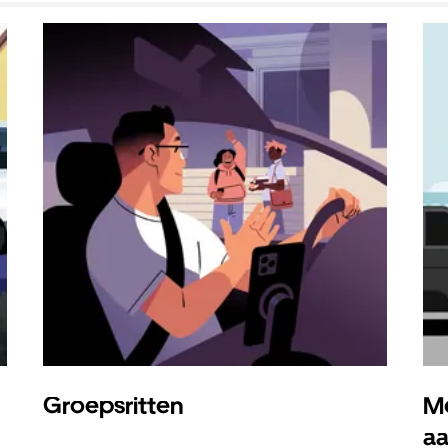
Groepsritten
Me
a