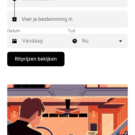
Voer je bestemming in
Datum
Tijd
Nu
Druk
Ritprijzen bekijken
op
de
pijl
omlaag
om
de
agenda
te
openen
en
een
datum
te
selecteren.