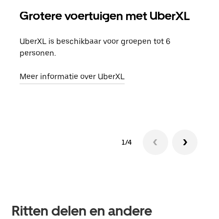
Grotere voertuigen met UberXL
Gro
UberXL is beschikbaar voor groepen tot 6
Wann
personen.
groe
opha
Meer informatie over UberXL
Lees
1/4
Ritten delen en andere