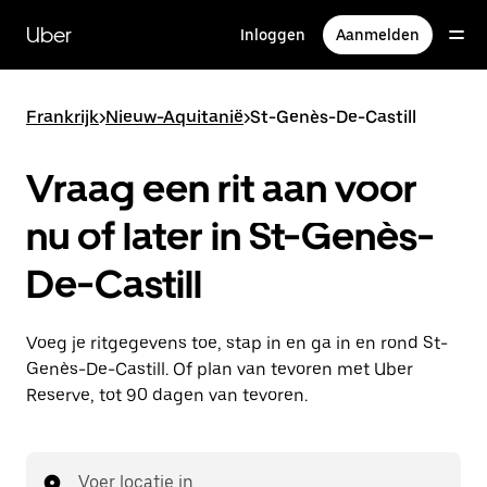
Doorgaan
naar
Uber
Inloggen
Aanmelden
hoofdinhoud
Frankrijk
>
Nieuw-Aquitanië
>
St-Genès-De-Castill
Vraag een rit aan voor
nu of later in St-Genès-
De-Castill
Voeg je ritgegevens toe, stap in en ga in en rond St-
Genès-De-Castill. Of plan van tevoren met Uber
Reserve, tot 90 dagen van tevoren.
Voer locatie in