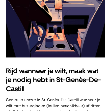
Druk
op
Escape
om
de
agenda
te
sluiten.
Rijd wanneer je wilt, maak wat
je nodig hebt in St-Genès-De-
Castill
Genereer omzet in St-Genès-De-Castill wanneer je
wilt met bezorgingen (indien beschikbaar) of ritten,