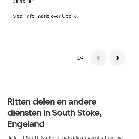
personen.
groe
opha
Meer informatie over UberXL
Lees
1/4
Ritten delen en andere
diensten in South Stoke,
Engeland
Je kunt South Stoke je makkelijker verplaatsen via