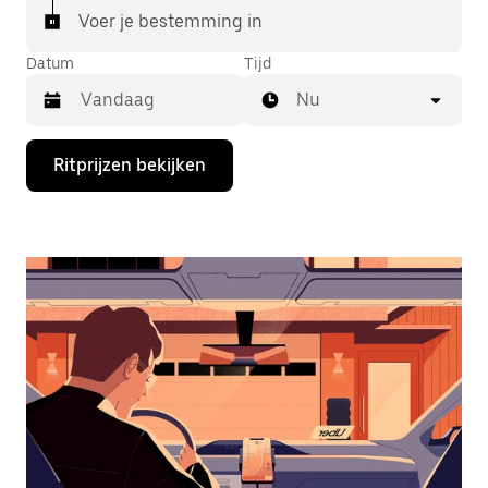
Voer je bestemming in
Datum
Tijd
Nu
Druk
Ritprijzen bekijken
op
de
pijl
omlaag
om
de
agenda
te
openen
en
een
datum
te
selecteren.
Druk
op
Escape