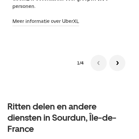
personen.
groe
opha
Meer informatie over UberXL
Lees
1/4
Ritten delen en andere
diensten in Sourdun, Île-de-
France