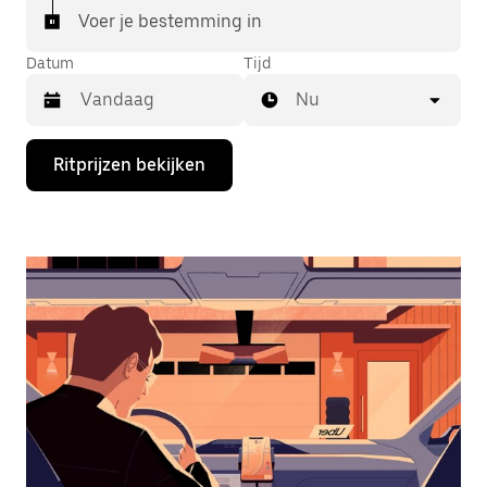
Voer je bestemming in
Datum
Tijd
Nu
Druk
Ritprijzen bekijken
op
de
pijl
omlaag
om
de
agenda
te
openen
en
een
datum
te
selecteren.
Druk
op
Escape