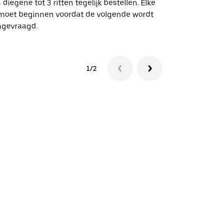
 diegene tot 3 ritten tegelijk bestellen. Elke
 moet beginnen voordat de volgende wordt
Bekijk de be
ngevraagd.
1/2