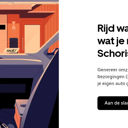
Rijd w
wat je
Schori
Genereer omze
bezorgingen (i
je eigen auto 
Aan de sla