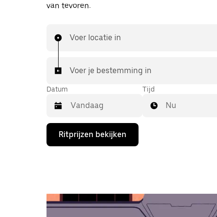
van tevoren.
Voer locatie in
Voer je bestemming in
Datum
Tijd
Nu
Druk
Ritprijzen bekijken
op
de
pijl
omlaag
om
de
agenda
te
openen
en