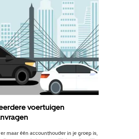
erdere voertuigen
Uber Shu
anvragen
Onze shuttle
geselecteer
 er maar één accounthouder in je groep is,
aangewezen 