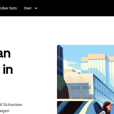
Uber Eats
Over
an
 in
nd Schorisse.
dagen