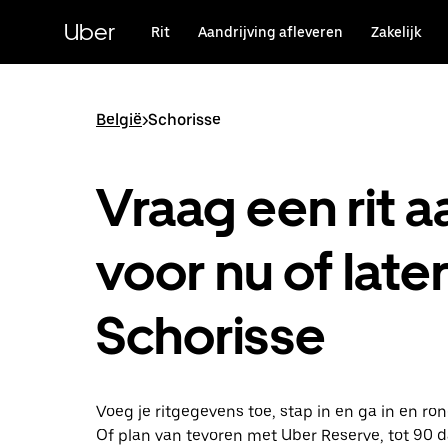
Doorgaan
naar
Uber
Rit
Aandrijving afleveren
Zakelijk
hoofdinhoud
België
>
Schorisse
Vraag een rit a
voor nu of later
Schorisse
Voeg je ritgegevens toe, stap in en ga in en ro
Of plan van tevoren met Uber Reserve, tot 90 