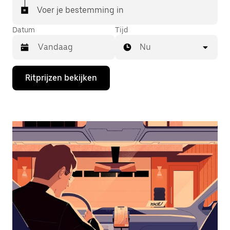
Voer je bestemming in
Datum
Tijd
Nu
Druk
Ritprijzen bekijken
op
de
pijl
omlaag
om
de
agenda
te
openen
en
een
datum
te
selecteren.
Druk
op
Escape