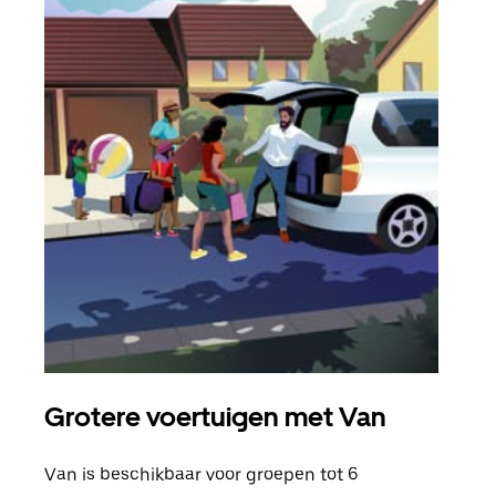
Grotere voertuigen met Van
Gro
Van is beschikbaar voor groepen tot 6
Wann