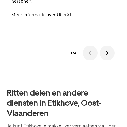
personen.
groe
opha
Meer informatie over UberXL
Lees
1/4
Ritten delen en andere
diensten in Etikhove, Oost-
Vlaanderen
Je kunt Etikhove je makkelijker verplaatsen via Uber.