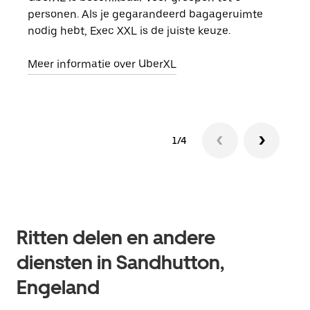
personen. Als je gegarandeerd bagageruimte
groe
nodig hebt, Exec XXL is de juiste keuze.
opha
Meer informatie over UberXL
Lees
1/4
Ritten delen en andere
diensten in Sandhutton,
Engeland