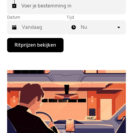
Voer je bestemming in
Datum
Tijd
Nu
Druk
Ritprijzen bekijken
op
de
pijl
omlaag
om
de
agenda
te
openen
en
een
datum
te
selecteren.
Druk
op
Escape