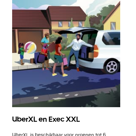
UberXL en Exec XXL
Gro
UberXL is beschikbaar voor groepen tot 6
Wann