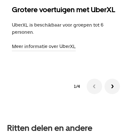
Grotere voertuigen met UberXL
Gro
UberXL is beschikbaar voor groepen tot 6
Wann
personen.
groe
opha
Meer informatie over UberXL
Lees
1/4
Ritten delen en andere