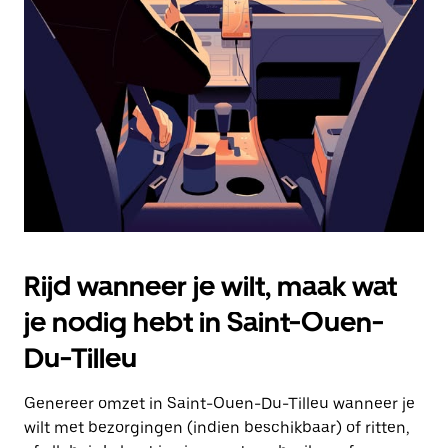
Druk
op
Escape
om
de
agenda
te
sluiten.
Rijd wanneer je wilt, maak wat
je nodig hebt in Saint-Ouen-
Du-Tilleu
Genereer omzet in Saint-Ouen-Du-Tilleu wanneer je
wilt met bezorgingen (indien beschikbaar) of ritten,