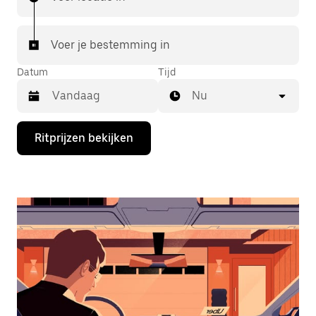
Voer je bestemming in
Datum
Tijd
Nu
Druk
Ritprijzen bekijken
op
de
pijl
omlaag
om
de
agenda
te
openen
en
een
datum
te
selecteren.