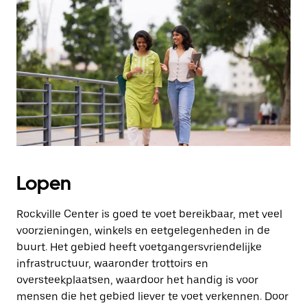
Druk
op
Escape
om
de
agenda
te
sluiten.
Lopen
Rockville Center is goed te voet bereikbaar, met veel
voorzieningen, winkels en eetgelegenheden in de
buurt. Het gebied heeft voetgangersvriendelijke
infrastructuur, waaronder trottoirs en
oversteekplaatsen, waardoor het handig is voor
mensen die het gebied liever te voet verkennen. Door