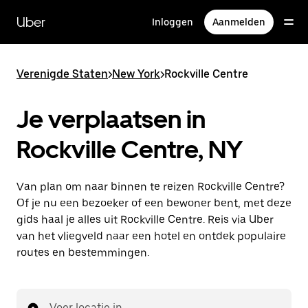
Doorgaan
naar
Uber
Inloggen
Aanmelden
hoofdinhoud
Verenigde Staten
>
New York
>
Rockville Centre
Je verplaatsen in
Rockville Centre, NY
Van plan om naar binnen te reizen Rockville Centre?
Of je nu een bezoeker of een bewoner bent, met deze
gids haal je alles uit Rockville Centre. Reis via Uber
van het vliegveld naar een hotel en ontdek populaire
routes en bestemmingen.
Voer locatie in