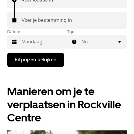
Voer je bestemming in
Datum
Tijd
Nu
Druk
Ritprijzen bekijken
op
de
pijl
omlaag
om
Manieren om je te
de
agenda
te
verplaatsen in Rockville
openen
en
Centre
een
datum
te
selecteren.