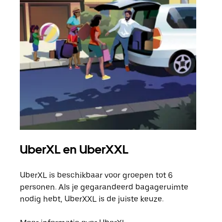
UberXL en UberXXL
Gro
UberXL is beschikbaar voor groepen tot 6
Wann
personen. Als je gegarandeerd bagageruimte
groe
nodig hebt, UberXXL is de juiste keuze.
opha