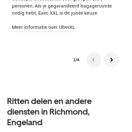
personen. Als je gegarandeerd bagageruimte
groe
nodig hebt, Exec XXL is de juiste keuze.
opha
Meer informatie over UberXL
Lees
1/4
Ritten delen en andere
diensten in Richmond,
Engeland