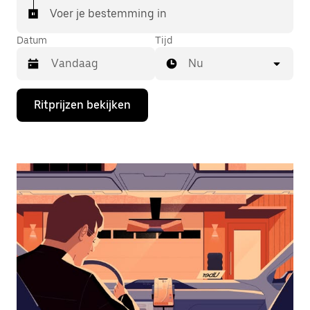
Voer je bestemming in
Datum
Tijd
Nu
Druk
Ritprijzen bekijken
op
de
pijl
omlaag
om
de
agenda
te
openen
en
een
datum
te
selecteren.
Druk
op
Escape