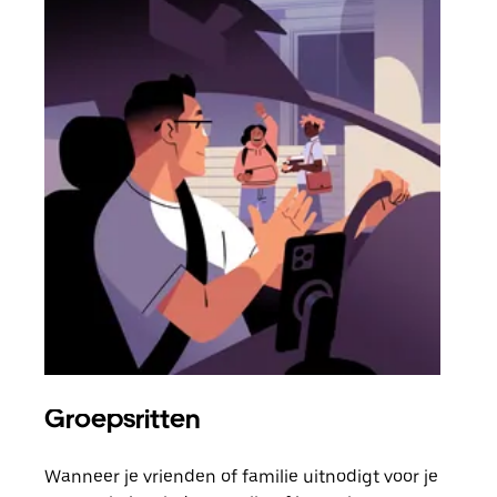
Groepsritten
Me
Wanneer je vrienden of familie uitnodigt voor je
Als 