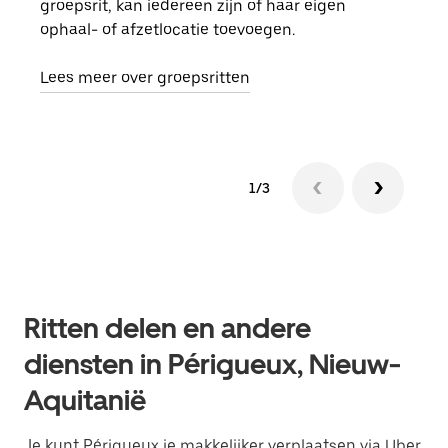
groepsrit, kan iedereen zijn of haar eigen
kan 
ophaal- of afzetlocatie toevoegen.
rit 
aang
Lees meer over groepsritten
1/3
Ritten delen en andere
diensten in Périgueux, Nieuw-
Aquitanië
Je kunt Périgueux je makkelijker verplaatsen via Uber.