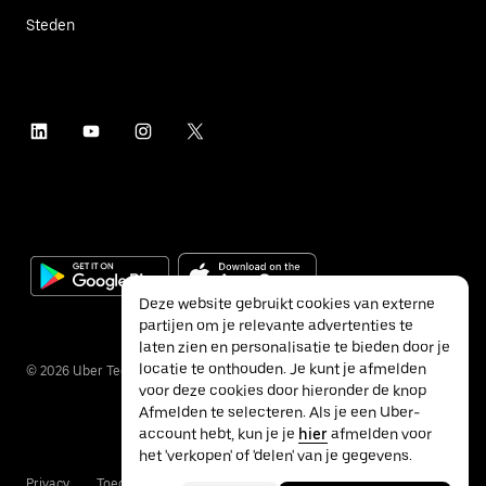
Steden
Deze website gebruikt cookies van externe
partijen om je relevante advertenties te
laten zien en personalisatie te bieden door je
locatie te onthouden. Je kunt je afmelden
©
2026
Uber Technologies Inc.
voor deze cookies door hieronder de knop
Afmelden te selecteren. Als je een Uber-
account hebt, kun je je
hier
afmelden voor
het 'verkopen' of 'delen' van je gegevens.
Privacy
Toegankelijkheid
Voorwaarden