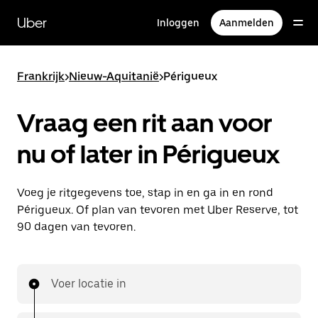
Doorgaan
naar
Uber
Inloggen
Aanmelden
hoofdinhoud
Frankrijk
>
Nieuw-Aquitanië
>
Périgueux
Vraag een rit aan voor
nu of later in Périgueux
Voeg je ritgegevens toe, stap in en ga in en rond
Périgueux. Of plan van tevoren met Uber Reserve, tot
90 dagen van tevoren.
Voer locatie in