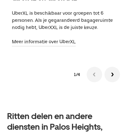
UberXL is beschikbaar voor groepen tot 6
Wann
personen. Als je gegarandeerd bagageruimte
groe
nodig hebt, UberXXL is de juiste keuze.
opha
Meer informatie over UberXL
Lees
1/4
Ritten delen en andere
diensten in Palos Heights,