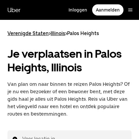
Doorgaan
naar
Uber
Inloggen
Aanmelden
hoofdinhoud
Verenigde Staten
>
Illinois
>
Palos Heights
Je verplaatsen in Palos
Heights, Illinois
Van plan om naar binnen te reizen Palos Heights? Of
je nu een bezoeker of een bewoner bent, met deze
gids haal je alles uit Palos Heights. Reis via Uber van
het vliegveld naar een hotel en ontdek populaire
routes en bestemmingen.
Voer locatie in