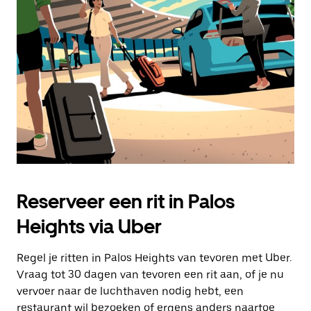
Druk
op
Escape
om
de
agenda
te
sluiten.
Reserveer een rit in Palos
Heights via Uber
Regel je ritten in Palos Heights van tevoren met Uber.
Vraag tot 30 dagen van tevoren een rit aan, of je nu
vervoer naar de luchthaven nodig hebt, een
restaurant wil bezoeken of ergens anders naartoe