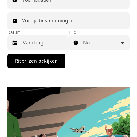
Voer je bestemming in
Datum
Tijd
Nu
Druk
Ritprijzen bekijken
op
de
pijl
omlaag
om
de
agenda
te
openen
en
een
datum
te
selecteren.