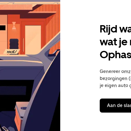
Rijd w
wat je
Ophas
Genereer omze
bezorgingen (i
je eigen auto 
Aan de sla