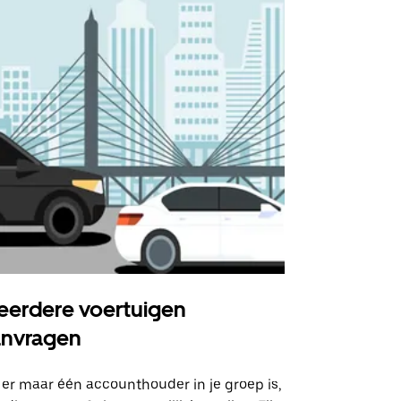
erdere voertuigen
Uber Shu
anvragen
Onze shuttle
geselecteer
 er maar één accounthouder in je groep is,
aangewezen 