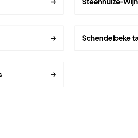
Steenhuize-Wijnh
Schendelbeke ta
s