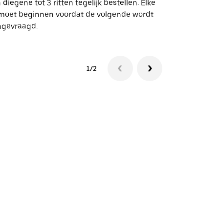
 diegene tot 3 ritten tegelijk bestellen. Elke
 moet beginnen voordat de volgende wordt
Bekijk de be
ngevraagd.
1/2