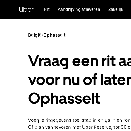
Doorgaan
naar
Uber
Rit
Aandrijving afleveren
Zakelijk
hoofdinhoud
België
>
Ophasselt
Vraag een rit a
voor nu of later
Ophasselt
Voeg je ritgegevens toe, stap in en ga in en ro
Of plan van tevoren met Uber Reserve, tot 90 