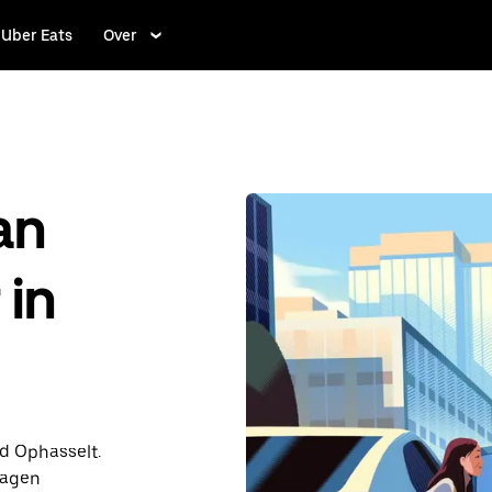
Uber Eats
Over
an
 in
nd Ophasselt.
dagen