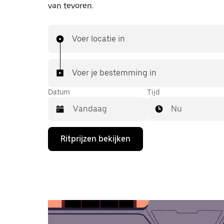
van tevoren.
Voer locatie in
Voer je bestemming in
Datum
Tijd
Nu
Druk
Ritprijzen bekijken
op
de
pijl
omlaag
om
de
agenda
te
openen
en