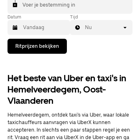
Voer je bestemming in
Datum
Tijd
Nu
Druk
Ritprijzen bekijken
op
de
pijl
omlaag
om
Het beste van Uber en taxi's in
de
agenda
Hemelveerdegem, Oost-
te
openen
Vlaanderen
en
een
datum
Hemelveerdegem, ontdek taxi's via Uber, waar lokale
te
selecteren.
taxichauffeurs aanvragen via UberX kunnen
Druk
accepteren. In slechts een paar stappen regel je een
op
rit. Vraag een rit aan via UberX in de Uber-app en ga
Escape