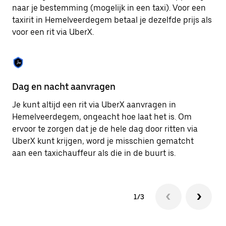
om
naar je bestemming (mogelijk in een taxi). Voor een
de
taxirit in Hemelveerdegem betaal je dezelfde prijs als
agenda
voor een rit via UberX.
te
sluiten.
Dag en nacht aanvragen
Ve
Je kunt altijd een rit via UberX aanvragen in
Ub
Hemelveerdegem, ongeacht hoe laat het is. Om
pa
ervoor te zorgen dat je de hele dag door ritten via
vi
UberX kunt krijgen, word je misschien gematcht
hu
aan een taxichauffeur als die in de buurt is.
ku
1/3