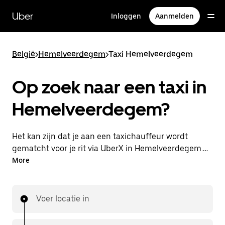
Doorgaan
naar
Uber
Inloggen
Aanmelden
hoofdinhoud
België
>
Hemelveerdegem
>
Taxi Hemelveerdegem
Op zoek naar een taxi in
Hemelveerdegem?
Het kan zijn dat je aan een taxichauffeur wordt
gematcht voor je rit via UberX in Hemelveerdegem.
Als dat zo is, profiteer je van dezelfde 24/7
More
beschikbaarheid en betaalbare prijzen die je van
UberX gewend bent, maar ga je met een taxi naar
je bestemming.
Voer locatie in