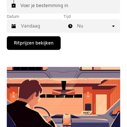
Voer je bestemming in
Datum
Tijd
Nu
Druk
Ritprijzen bekijken
op
de
pijl
omlaag
om
de
agenda
te
openen
en
een
datum
te
selecteren.
Druk
op
Escape