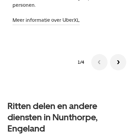
personen.
groe
opha
Meer informatie over UberXL
Lees
1/4
Ritten delen en andere
diensten in Nunthorpe,
Engeland