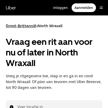
Doorgaan
naar
Uber
Inloggen
Aanmelden
hoofdinhoud
Groot-Brittannië
>
North Wraxall
Vraag een rit aan voor
nu of later in North
Wraxall
Voeg je ritgegevens toe, stap in en ga in en rond
North Wraxall. Of plan van tevoren met Uber Reserve,
tot 90 dagen van tevoren.
Voer locatie in