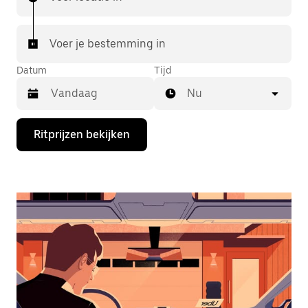
Voer je bestemming in
Datum
Tijd
Nu
Druk
Ritprijzen bekijken
op
de
pijl
omlaag
om
de
agenda
te
openen
en
een
datum
te
selecteren.