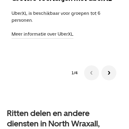
UberXL is beschikbaar voor groepen tot 6
Wann
personen.
groe
opha
Meer informatie over UberXL
Lees
1/4
Ritten delen en andere
diensten in North Wraxall,