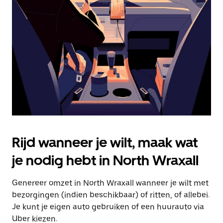
Druk
op
Escape
om
de
agenda
te
sluiten.
Rijd wanneer je wilt, maak wat
je nodig hebt in North Wraxall
Genereer omzet in North Wraxall wanneer je wilt met
bezorgingen (indien beschikbaar) of ritten, of allebei.
Je kunt je eigen auto gebruiken of een huurauto via
Uber kiezen.