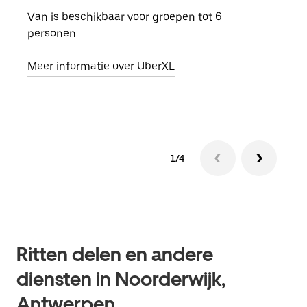
Van is beschikbaar voor groepen tot 6
Wann
personen.
groe
opha
Meer informatie over UberXL
Lees
1/4
Ritten delen en andere
diensten in Noorderwijk,
Antwerpen