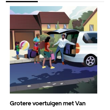
Grotere voertuigen met Van
Gro