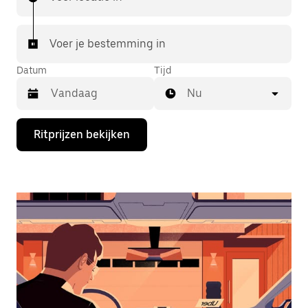
Voer je bestemming in
Datum
Tijd
Nu
Druk
Ritprijzen bekijken
op
de
pijl
omlaag
om
de
agenda
te
openen
en
een
datum
te
selecteren.