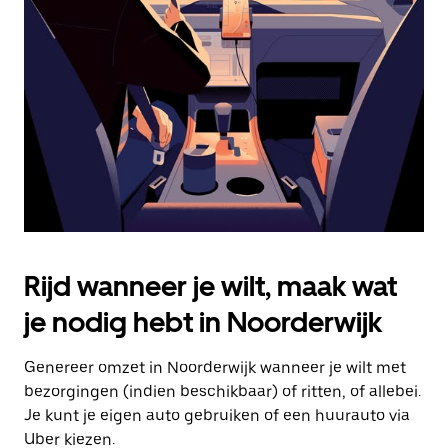
Druk
op
Escape
om
de
agenda
te
sluiten.
Rijd wanneer je wilt, maak wat
je nodig hebt in Noorderwijk
Genereer omzet in Noorderwijk wanneer je wilt met
bezorgingen (indien beschikbaar) of ritten, of allebei.
Je kunt je eigen auto gebruiken of een huurauto via
Uber kiezen.