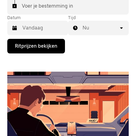
Voer je bestemming in
Datum
Tijd
Nu
Druk
Ritprijzen bekijken
op
de
pijl
omlaag
om
de
agenda
te
openen
en
een
datum
te
selecteren.
Druk
op
Escape