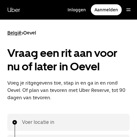
Doorgaan
naar
Uber
Inloggen
Aanmelden
hoofdinhoud
België
>
Oevel
Vraag een rit aan voor
nu of later in Oevel
Voeg je ritgegevens toe, stap in en ga in en rond
Oevel. Of plan van tevoren met Uber Reserve, tot 90
dagen van tevoren.
Voer locatie in