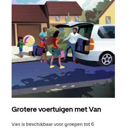
Grotere voertuigen met Van
Gro
Van is beschikbaar voor groepen tot 6
Wann