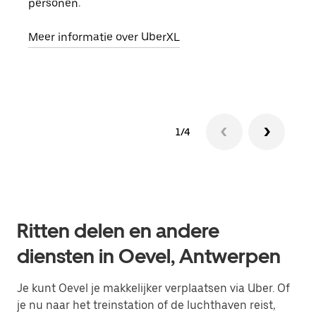
personen.
groe
opha
Meer informatie over UberXL
Lees
1/4
Ritten delen en andere
diensten in Oevel, Antwerpen
Je kunt Oevel je makkelijker verplaatsen via Uber. Of
je nu naar het treinstation of de luchthaven reist,