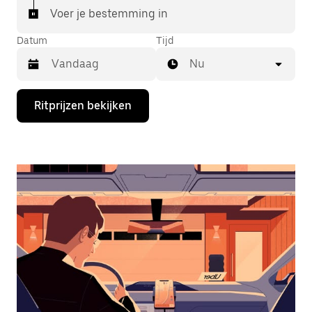
Voer je bestemming in
Datum
Tijd
Nu
Druk
Ritprijzen bekijken
op
de
pijl
omlaag
om
de
agenda
te
openen
en
een
datum
te
selecteren.
Druk
op
Escape