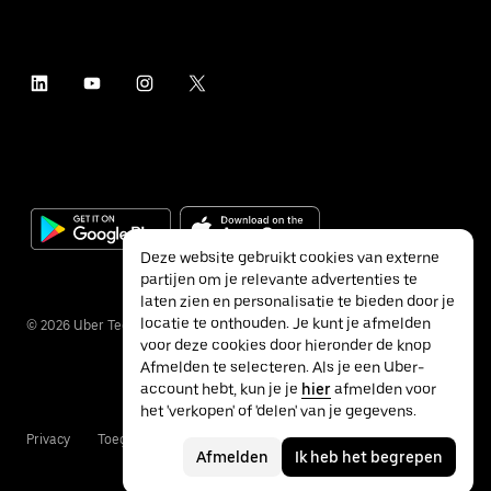
Deze website gebruikt cookies van externe
partijen om je relevante advertenties te
laten zien en personalisatie te bieden door je
locatie te onthouden. Je kunt je afmelden
©
2026
Uber Technologies Inc.
voor deze cookies door hieronder de knop
Afmelden te selecteren. Als je een Uber-
account hebt, kun je je
hier
afmelden voor
het 'verkopen' of 'delen' van je gegevens.
Privacy
Toegankelijkheid
Voorwaarden
Afmelden
Ik heb het begrepen