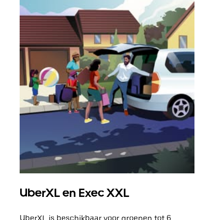
UberXL en Exec XXL
Gro
UberXL is beschikbaar voor groepen tot 6
Wann