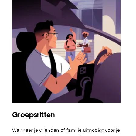
Groepsritten
Me
Wanneer je vrienden of familie uitnodigt voor je
Als 