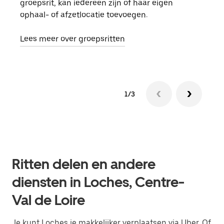
groepsrit, kan iedereen zijn of haar eigen
kan 
ophaal- of afzetlocatie toevoegen.
rit 
aang
Lees meer over groepsritten
1/3
Ritten delen en andere
diensten in Loches, Centre-
Val de Loire
Je kunt Loches je makkelijker verplaatsen via Uber. Of