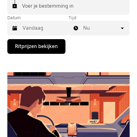
Voer je bestemming in
Datum
Tijd
Nu
Druk
Ritprijzen bekijken
op
de
pijl
omlaag
om
de
agenda
te
openen
en
een
datum
te
selecteren.
Druk
op
Escape