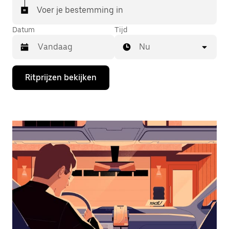
Voer je bestemming in
Datum
Tijd
Nu
Druk
Ritprijzen bekijken
op
de
pijl
omlaag
om
de
agenda
te
openen
en
een
datum
te
selecteren.
Druk
op
Escape