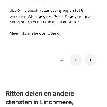
UberXL is beschikbaar voor groepen tot 6
Wann
personen. Als je gegarandeerd bagageruimte
groe
nodig hebt, Exec XXL is de juiste keuze.
opha
Meer informatie over UberXL
Lees
1/4
Ritten delen en andere
diensten in Linchmere,