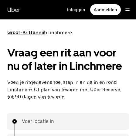
Doorgaan
naar
Uber
Inloggen
Aanmelden
hoofdinhoud
Groot-Brittannië
>
Linchmere
Vraag een rit aan voor
nu of later in Linchmere
Voeg je ritgegevens toe, stap in en ga in en rond
Linchmere. Of plan van tevoren met Uber Reserve,
tot 90 dagen van tevoren.
Voer locatie in