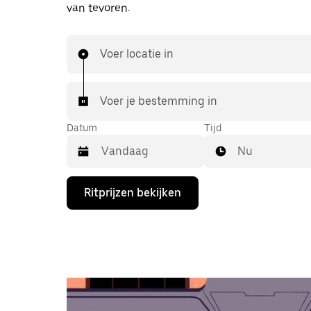
van tevoren.
Voer locatie in
Voer je bestemming in
Datum
Tijd
Nu
Druk
Ritprijzen bekijken
op
de
pijl
omlaag
om
de
agenda
te
openen
en