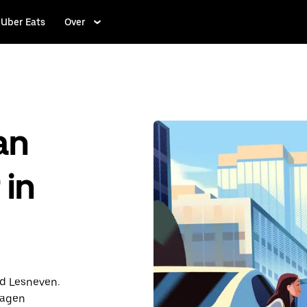
Uber Eats
Over
an
 in
nd Lesneven.
dagen