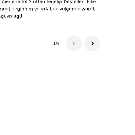
 diegene tot 3 ritten tegelijk bestellen. Elke
 moet beginnen voordat de volgende wordt
Bekijk de be
ngevraagd.
1/2