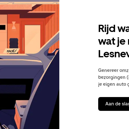
Rijd w
wat je
Lesne
Genereer omze
bezorgingen (i
je eigen auto 
Aan de sla