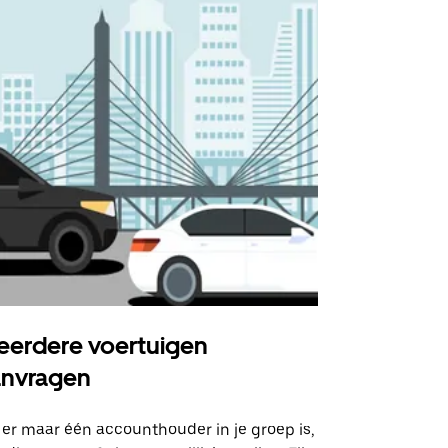
erdere voertuigen
Uber Shu
anvragen
Onze shuttle
geselecteer
 er maar één accounthouder in je groep is,
aangewezen 