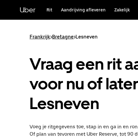
Doorgaan
naar
Uber
Rit
Aandrijving afleveren
Zakelijk
hoofdinhoud
Frankrijk
>
Bretagne
>
Lesneven
Vraag een rit a
voor nu of later
Lesneven
Voeg je ritgegevens toe, stap in en ga in en ro
Of plan van tevoren met Uber Reserve, tot 90 