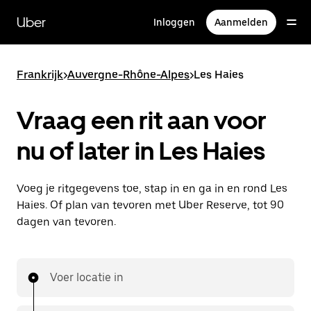
Doorgaan
naar
Uber
Inloggen
Aanmelden
hoofdinhoud
Frankrijk
>
Auvergne-Rhône-Alpes
>
Les Haies
Vraag een rit aan voor
nu of later in Les Haies
Voeg je ritgegevens toe, stap in en ga in en rond Les
Haies. Of plan van tevoren met Uber Reserve, tot 90
dagen van tevoren.
Voer locatie in