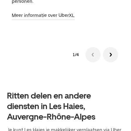
personen.
groe
opha
Meer informatie over UberXL
Lees
1/4
Ritten delen en andere
diensten in Les Haies,
Auvergne-Rhône-Alpes
Je kunt Les Haies je makkelijker verplaatsen via Uber.