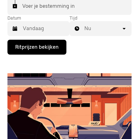
Voer je bestemming in
Datum
Tijd
Nu
Druk
Ritprijzen bekijken
op
de
pijl
omlaag
om
de
agenda
te
openen
en
een
datum
te
selecteren.
Druk
op
Escape